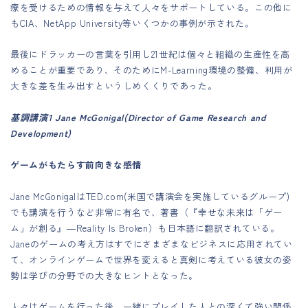
療を受けるための情報を与えて人々をサポートしている。この他に
もCIA、NetApp University等いくつかの事例が示された。
最後にドラッカーの言葉を引用し21世紀は個々と組織の生産性を高
めることが重要であり、そのためにM-Learning環境の整備、利用が
大きな差を生み出すというしめくくりであった。
基調講演1 Jane McGonigal(Director of Game Research and
Development)
ゲームがもたらす前向きな感情
Jane McGonigalはTED.com(米国で講演会を実施しているグループ)
でも講演を行うなど非常に有名で、著書（『幸せな未来は「ゲー
ム」が創る』―Reality Is Broken）も日本語に翻訳されている。
Janeのゲームの考え方はすでにさまざまなビジネスに応用されてい
て、オンラインゲームで世界を変えると真剣に考えている彼女の姿
勢は学びの分野での大きなヒントとなった。
人々はゲームを行った後、一緒にプレイした人との深くて強い関係