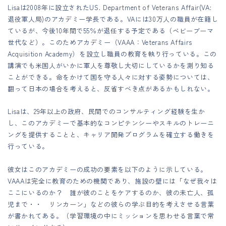
Lisaは2008年に設立されたUS. Department of Veterans Affair(VA:
退役軍人局)のアカデミー学長である。VAには30万人の職員が在籍し
ているが、今後10年間で55％が退任する予定である（ベビーブーマ
世代など）。このためアカデミー（VAAA：Veterans Affairs
Acquisition Academy）を設立し職員の教育を執り行っている。この
講演でも米国人がいかに軍人を尊敬し大切にしているかを測り知る
ことができる。命をかけて国を守る人々に対する姿勢については、
翻って日本の場合を考えると、反省すべき点があるかもしれない。
Lisaは、29年以上の政府、民間でのコンサルティング経験を生か
し、このアカデミーで基本的なコンピテンシーやスキルのトレーニ
ングを提供することと、キャリア開発プログラムを確立する働きを
行っている。
彼女はこのアカデミーの成功の要素を以下のように示している。
VAAAは完全に教育のための機関であり、施設の壁には「なぜ我々は
ここにいるのか？ 誰が彼のことをケアするのか、彼の未亡人、孤
児まで・・ リンカーン」などの彼らの学ぶ目的を考えさせる言葉
が書かれてある。（学習環境の中にミッションを思わせる言葉で常