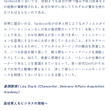
facebook社においては、役割よりも自分が持つ強みや自己改革など
の経験が重要視される。自分の学びに対してそれぞれが責任を持た
なければならないのである。
非常に面白いのは、facebook社が日本と同じようなオフィススタイ
ル（パーティションなしの机が島状態のレイアウト）を取っている
ことである。これは社員同士が互いに気づきあい、コミュニケーシ
ョンを容易にするために大切と感じているとのこと。またモチベー
ションを与えるために、リアルタイムラーニングの機会を用意した
り、いつも会話を繰り返して、絶え間ないフィードバックを奨励し
たりしている。加えて、他者に感謝すること、一人一人が仕事のオ
ーナーであることを意識させているという。若い世代(GenY)がそれ
までの世代と動機が異なること、決して彼らにソーシャルネットワ
ークを制限してはいけないことを主張していた。
基調講演3 Lisa Doyle (Chancerllor ,Veterans Affairs Acquisition
Academy)
退役軍人をビジネスの現場へ