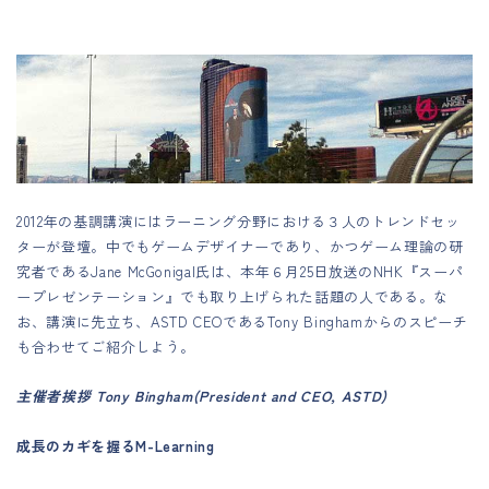
2012年の基調講演にはラーニング分野における３人のトレンドセッ
ターが登壇。中でもゲームデザイナーであり、かつゲーム理論の研
究者であるJane McGonigal氏は、本年６月25日放送のNHK『スーパ
ープレゼンテーション』でも取り上げられた話題の人である。な
お、講演に先立ち、ASTD CEOであるTony Binghamからのスピーチ
も合わせてご紹介しよう。
主催者挨拶 Tony Bingham(President and CEO, ASTD)
成長のカギを握るM-Learning