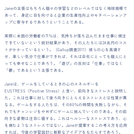
Janeの主張はもちろん個々の学習などのレベルではなく地球規模で
あって、身近に目を向けると企業の生産性向上やモチベーションア
ップに寄与するであろうということである。
実際に米国の労働者の71％は、気持ちが落ち込んだまま仕事に傾注
できていないという統計結果があり、その人たちには24兆円のコス
トがかかっているという。（Gallup調査2011）彼らの心を高揚さ
せ、楽しい気分で仕事ができれば、それは会社にとっても個人にと
っても幸せなことであろう。「遊び」の反対は「仕事」ではなく
「鬱」であるという主張である。
Janeは、ゲームをしているときの心のエネルギーを
EUSTRESS（Positive Stress）と言い、前向きなストレスと説明し
た。これは仕事に対して後ろ向きにとらえるストレスとは性質が異
なる。ゲームをする人たちは、その80％の時間を失敗しながら、そ
れでもチャンレジをやめずにゲームに挑んでいくのである。その前
向きな姿勢は注目に値する。これはヘルシーなストレスであり、心
を病むようなストレスではない。Janeが提案するこの考え方を応用
すれば、今後の学習設計に斬新なアイデアをもたらすであろう。