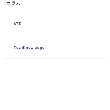
コラム
ATD
TechKnowledge