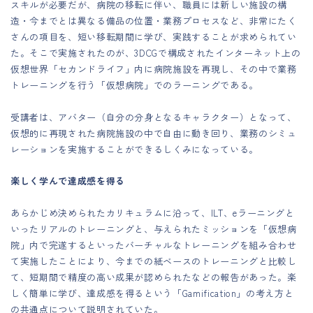
スキルが必要だが、病院の移転に伴い、職員には新しい施設の構
造・今までとは異なる備品の位置・業務プロセスなど、非常にたく
さんの項目を、短い移転期間に学び、実践することが求められてい
た。そこで実施されたのが、3DCGで構成されたインターネット上の
仮想世界「セカンドライフ」内に病院施設を再現し、その中で業務
トレーニングを行う「仮想病院」でのラーニングである。
受講者は、アバター（自分の分身となるキャラクター）となって、
仮想的に再現された病院施設の中で自由に動き回り、業務のシミュ
レーションを実施することができるしくみになっている。
楽しく学んで達成感を得る
あらかじめ決められたカリキュラムに沿って、ILT、eラーニングと
いったリアルのトレーニングと、与えられたミッションを「仮想病
院」内で完遂するといったバーチャルなトレーニングを組み合わせ
て実施したことにより、今までの紙ベースのトレーニングと比較し
て、短期間で精度の高い成果が認められたなどの報告があった。楽
しく簡単に学び、達成感を得るという「Gamification」の考え方と
の共通点について説明されていた。