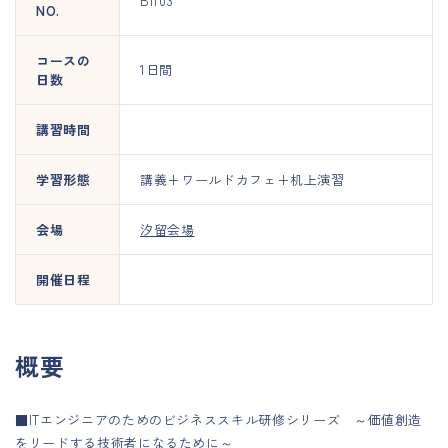
BI103
NO.
コースの
1日間
日数
講習時間
学習形態
講義+ワールドカフェ+机上演習
会場
汐留会場
開催日程
概要
■ITエンジニアのためのビジネススキル研修シリーズ ～価値創造
をリードする技術者になるために～