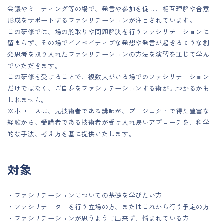
会議やミーティング等の場で、発言や参加を促し、相互理解や合意
形成をサポートするファシリテーションが注目されています。
この研修では、場の舵取りや問題解決を行うファシリテーションに
留まらず、その場でイノベイティブな発想や発言が起きるような創
発思考を取り入れたファシリテーションの方法を演習を通じて学ん
でいただきます。
この研修を受けることで、複数人がいる場でのファシリテーション
だけではなく、ご自身をファシリテーションする術が見つかるかも
しれません。
※本コースは、元技術者である講師が、プロジェクトで得た豊富な
経験から、受講者である技術者が受け入れ易いアプローチを、科学
的な手法、考え方を基に提供いたします。
対象
・ファシリテーションについての基礎を学びたい方
・ファシリテーターを行う立場の方、またはこれから行う予定の方
・ファシリテーションが思うように出来ず、悩まれている方