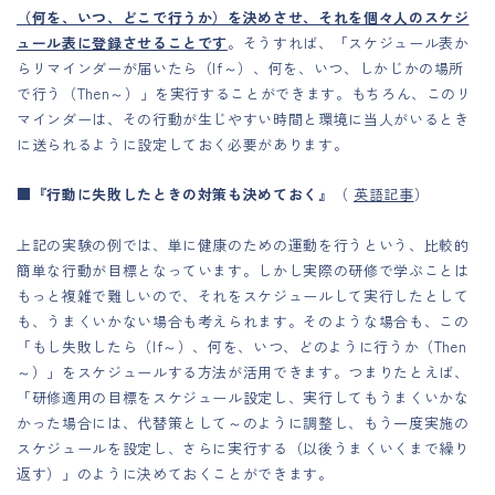
（何を、いつ、どこで行うか）を決めさせ、それを個々人のスケジ
ュール表に登録させることです
。そうすれば、「スケジュール表か
らリマインダーが届いたら（If～）、何を、いつ、しかじかの場所
で行う（Then～）」を実行することができます。もちろん、このリ
マインダーは、その行動が生じやすい時間と環境に当人がいるとき
に送られるように設定しておく必要があります。
■『行動に失敗したときの対策も決めておく』
（
英語記事
）
上記の実験の例では、単に健康のための運動を行うという、比較的
簡単な行動が目標となっています。しかし実際の研修で学ぶことは
もっと複雑で難しいので、それをスケジュールして実行したとして
も、うまくいかない場合も考えられます。そのような場合も、この
「もし失敗したら（If～）、何を、いつ、どのように行うか（Then
～）」をスケジュールする方法が活用できます。つまりたとえば、
「研修適用の目標をスケジュール設定し、実行してもうまくいかな
かった場合には、代替策として～のように調整し、もう一度実施の
スケジュールを設定し、さらに実行する（以後うまくいくまで繰り
返す）」のように決めておくことができます。