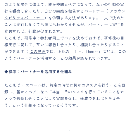
のような場合に備えて、誰か仲間とペアになって、互いの行動の実
行を観察し合ったり、自分の実践を報告するパートナー（
アカウン
タビリティパートナー
）を依頼する方法があります。一人で決めた
ことは実行しなくても誰にもわかりませんが、パートナーに実行を
宣言すれば、行動が促されます。
たとえば、研修中に参加者同士でペアを決めておけば、研修後の目
標実行に関して、互いに報告し合ったり、相談し合ったりすること
ができます（
この動画
では、上記の「If ～、Then～」に加え、この
ようにパートナーを活用することの効果が語られています。
◆参考：パートナーを活用する仕組み
たとえば
このツール
は、特定の時間に何かのタスクを行うことを登
録し、誰かとペアになって本当にそのタスクを行っていることをカ
メラで観察し合うことにより実践を促し、達成できればたたえ合
う、という仕組みになっているそうです。