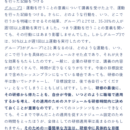
を行った記録をつける
グループ3
：運動を行うことの意義について講義を受けた上で、運動
を行った記録をつける。さらに、どのような行動を、いつ、どこで
行うかを明確にさせるその結果、グループ1と2では、35-38%の人が
週1回以上運動を実行しました。つまり運動を行うことの意義を聞い
ても、その行動にはあまり影響しませんでした。しかしグループ3で
は、90%以上が週1回以上運動を実行したのです。
グループ3がグループ1と2と異なるのは、どのような運動を、いつ、
どこで行うかを具体的にスケジュールさせた点であり、それが大き
な効果をもたらしたのです。一般に、企業の研修では、講義の内容
が盛りだくさんで、時間が足りなくなりがちです。今後の目標設定
まで含めたレッスンプランになっている場合であっても、研修の後
半は急いでレクチャーし、「目標設定は、後で各自行ってくださ
い」となってしまうこともしばしばです。しかし、
研修の最後に、
その研修から得たことを、自分が今後、いつどのように職場で適用
するかを考え、その適用のためのスケジュールを研修時間内に決め
ておくことが重要なのです
。すべてのコンテンツをカバーできなく
ても、そこまでで学んだことの適用を促すスケジュール設定のため
の時間をとったほうが、全体としての研修適用率は高まるのかもし
れません。
そのための一番簡単な方法は、研修中に具体的な目標