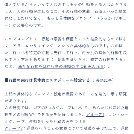
備えているからといって人は必ずしもその行動をとるとはかぎりま
せん。人の行動が生じるには、その行動の意義、価値といった抽象
的なことだけでなく、
もっと具体的なプロンプト（きっかけ/キュ
ー）が必要
なのです。
このプロンプトは、行動の意義や価値といった抽象的なものではな
く、アラームやリマインダーといった具体的なものです。このほ
か、行うべき特定の行動に先行して行う、何か別の具体的行動を決
めておく方法もあります（「朝歯を磨いたら、特定の行動をとる」
など、
新たな行動を既存行動の連鎖の中に組み入れる
）。
■行動の実行は具体的にスケジュール設定する
（
英語記事
）
上記の具体的なプロンプト設定が重要であることを端的に示す研究
があります。
この研究では、以下の3つのグループについて、あらかじめ決めた運
動をどの程度実行できるかを記録しました。
グループ1
：コントロー
ルグループ。運動を行った記録のみをつける
グループ2
：運動を行うことの意義について講義を受けた上で、運動