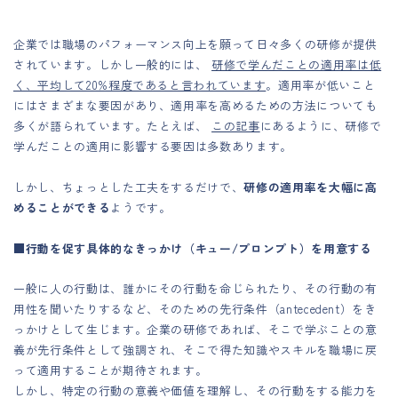
企業では職場のパフォーマンス向上を願って日々多くの研修が提供
されています。しかし一般的には、
研修で学んだことの適用率は低
く、平均して20%程度であると言われています
。適用率が低いこと
にはさまざまな要因があり、適用率を高めるための方法についても
多くが語られています。たとえば、
この記事
にあるように、研修で
学んだことの適用に影響する要因は多数あります。
しかし、ちょっとした工夫をするだけで、
研修の適用率を大幅に高
めることができる
ようです。
■行動を促す具体的なきっかけ（キュー/プロンプト）を用意する
一般に人の行動は、誰かにその行動を命じられたり、その行動の有
用性を聞いたりするなど、そのための先行条件（antecedent）をき
っかけとして生じます。企業の研修であれば、そこで学ぶことの意
義が先行条件として強調され、そこで得た知識やスキルを職場に戻
って適用することが期待されます。
しかし、特定の行動の意義や価値を理解し、その行動をする能力を