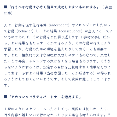
■『行うべき行動は小さく簡単で成功しやすいものにする』
（
英語
記事
）
人は、行動を促す先行条件（antecedent）やプロンプトにしたがっ
て行動（behavior）し、その結果（consequence）が当人にとってよ
いものであれば、その行動をまた繰り返します（
参考記事
)。だか
ら、よい結果をもたらすことができるよう、その行動が行えるよう
学習したり、行動のための環境を整えたりしておくことも重要で
す。また、抽象的で大きな目標は失敗しやすいものなので、失敗し
たことで再度チャレンジする気がなくなる場合もあります。そうな
らないようにするには、設定する目標を比較的小さく簡単なものに
しておき、必ずよい結果（当初意図したことが成功する）が得られ
るようにしておくといいようです。そして次第に難しくしていきま
す。
■『アカウンタビリティパートナーを活用する』
上記のようにスケジュールしたとしても、実際には忙しかったり、
行う内容が難しいので行わなかったりする場合も考えられます。そ