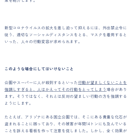
策を紹介します。
新型コロナウイルスの拡大を差し迫って抑えるには、外出禁止令に
従う、適切なソーシャルディスタンスをとる、マスクを着用すると
いった、人々の行動変容が求められます。
このような場合にしてはいけないこと
公園やスーパーに人が殺到するといった
行動が望ましくないことを
強調しすぎると、人はかえってその行動をとってしまう
場合があり
ます。そうではなく、それとは反対の望ましい行動の方を強調する
ようにします。
たとえば、アリゾナにある国立公園では、そこにある貴重な化石が
盗まれることに困っており、その被害が年間14トンにも及んでいる
ことを訴える看板を作って注意を促しました。しかし、全く効果が