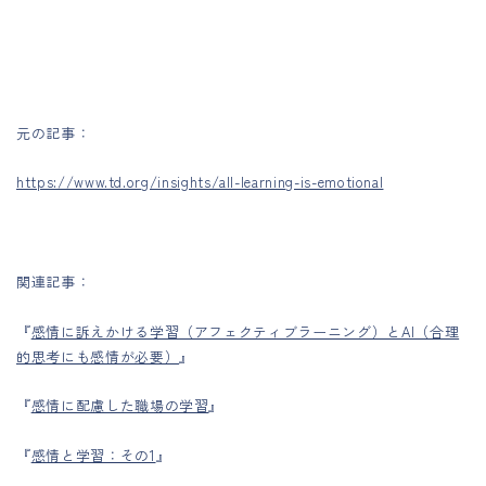
元の記事：
https://www.td.org/insights/all-learning-is-emotional
関連記事：
『
感情に訴えかける学習（アフェクティブラーニング）とAI（合理
的思考にも感情が必要）
』
『
感情に配慮した職場の学習
』
『
感情と学習：その1
』