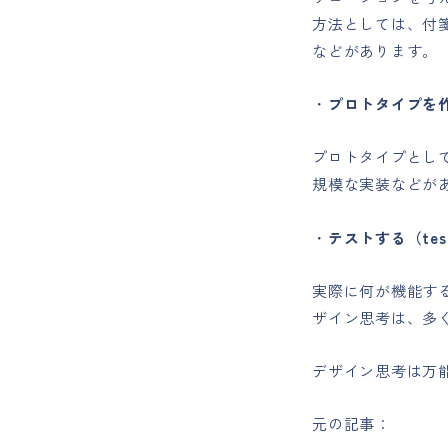
方法としては、付箋
などがあります。
・
プロトタイプを作る
プロトタイプとし
規模な実装などが
・
テストする（tes
実際に何が機能す
ザイン思考は、多
デザイン思考は万
元の記事：