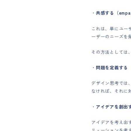
・
共感する（empat
これは、単にユー
ーザーのニーズを
その方法としては
・
問題を定義する（de
デザイン思考では
なければ、それに
・
アイデアを創出する
アイデアを考え出
リューションを考