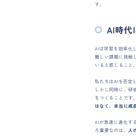
す。
AI時
AIは学習を効率
難しい課題に挑戦
いると感じること
私たちはAIを否
しかし同時に、研
をつくることです
はなく、本当に成
AIが急速に進化
ろ重要なのは、
人