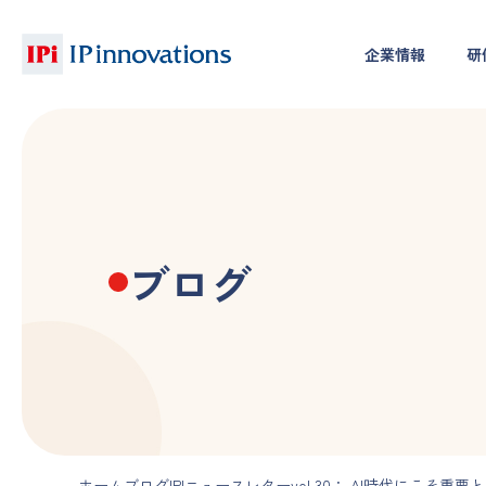
企業情報
研
ブログ
ホーム
ブログ
IPIニュースレターvol.30： AI時代にこ