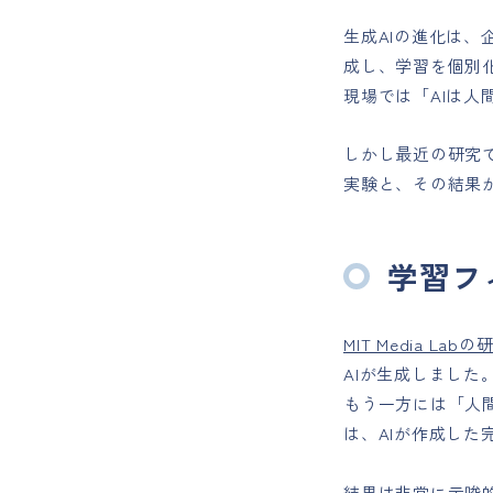
生成AIの進化は
成し、学習を個別
現場では「AIは
しかし最近の研究
実験と、その結果
学習フ
MIT Media La
AIが生成しました
もう一方には「人
は、AIが作成した
結果は非常に示唆