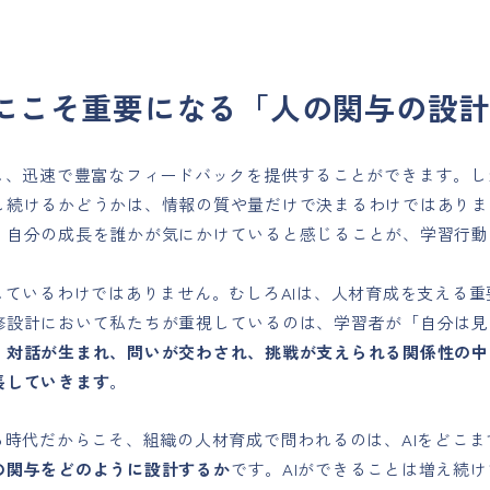
代にこそ重要になる「人の関与の設
化し、迅速で豊富なフィードバックを提供することができます。
し続けるかどうかは、情報の質や量だけで決まるわけではありま
、自分の成長を誰かが気にかけていると感じることが、学習行動
定しているわけではありません。むしろAIは、人材育成を支える
修設計において私たちが重視しているのは、学習者が「自分は見
。
対話が生まれ、問いが交わされ、挑戦が支えられる関係性の中
長していきます
。
する時代だからこそ、組織の人材育成で問われるのは、AIをどこ
の関与をどのように設計するか
です。AIができることは増え続