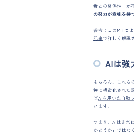
者との関係性」が
の努力が意味を持
参考：このMITに
記事
で詳しく解説
AIは
もちろん、これら
特に構造化された
ば
AIを用いた自動
います。
つまり、AIは非常
かどうか」ではな