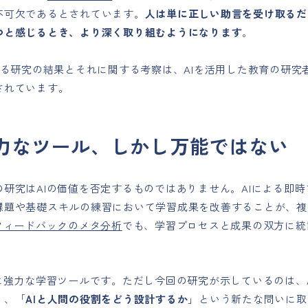
不可欠であるとされています。
人は単に正しい助言を受け取るだ
つと感じるとき、より深く取り組むようになります
。
よる研究の結果とそれに関する考察は、AIを活用した教育の研究
されています。
強力なツール、しかし万能ではない
の研究はAIの価値を否定するものではありません。AIによる即
課題や基礎スキルの練習において学習成果を改善することが、複
フィードバックのメタ分析
でも、学習プロセスと成果の双方に統
に強力な学習ツールです。ただし今回の研究が示しているのは、A
く、「
AIと人間の役割をどう設計するか
」という新たな問いに取