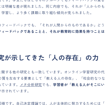
には明確な差が現れました。同じ内容でも、それが「人からのも
く学習し、より多く課題に取り組む傾向が見られました。
のフィードバックでも、「それが人間からのものであるか」どう
フィードバックであることと、それが教育的に効果を持つことは
究が示してきた「人の存在」の力
関する他の研究とも一致しています。オンライン学習研究の代表的理論
、学習の質を左右する要素として「教える人の存在」、「社会的な
れています。
メタ分析研究
でも、
学習者が「教える人がそこにい
が示されています。
同様です。
自己決定理論
では、人が主体的に努力するためには「