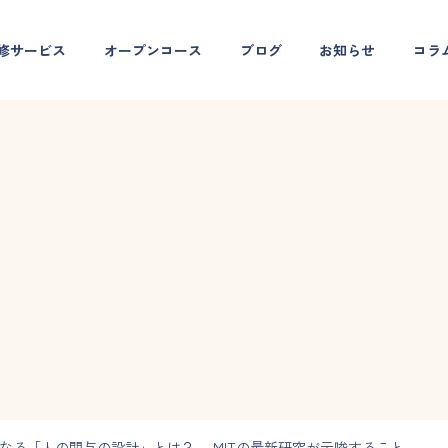
修サービス
オープンコース
ブログ
お知らせ
コラ
そ重要となる「人の関与の設計」とは？ ―MITの最新研究が示唆すること