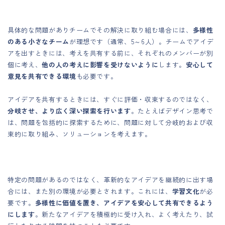
具体的な問題がありチームでその解決に取り組む場合には、
多様性
のある小さなチーム
が理想です（通常、5～6人）。チームでアイデ
アを出すときには、考えを共有する前に、それぞれのメンバーが別
個に考え、
他の人の考えに影響を受けないように
します。
安心して
意見を共有できる環境
も必要です。
アイデアを共有するときには、すぐに評価・収束するのではなく、
分岐させ、より広く深い探索を行います
。たとえばデザイン思考で
は、問題を包括的に探索するために、問題に対して分岐的および収
束的に取り組み、ソリューションを考えます。
特定の問題があるのではなく、革新的なアイデアを継続的に出す場
合には、また別の環境が必要とされます。これには、
学習文化
が必
要です。
多様性に価値を置き、アイデアを安心して共有できるよう
にします
。新たなアイデアを積極的に受け入れ、よく考えたり、試